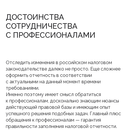
ПОЛУЧИТЕ
ДОСТОИНСТВА
КОНСУЛЬТАЦИЮ
СОТРУДНИЧЕСТВА
ЮРИСТА,
С ПРОФЕССИОНАЛАМИ
АДВОКАТА ИЛИ
БУХГАЛТЕРА
СЕЙЧАС
Отследить изменения в российском налоговом
законодательстве далеко не просто. Еще сложнее
Звоните по телефону:
+7 (4822) 45-00-25
оформить отчетность в соответствии
Мы также ждем Вас в нашем офисе
с актуальными на данный момент времени
по адресу:
г. Тверь, ул. Московская, д. 26, помещение
требованиями.
LIV.
Именно поэтому имеет смысл обратиться
к профессионалам, досконально знающим нюансы
действующей правовой базы и имеющим опыт
Позвонить
успешного решения подобных задач. Главный плюс
обращения к профессионалам — гарантия
правильности заполнения налоговой отчетности.